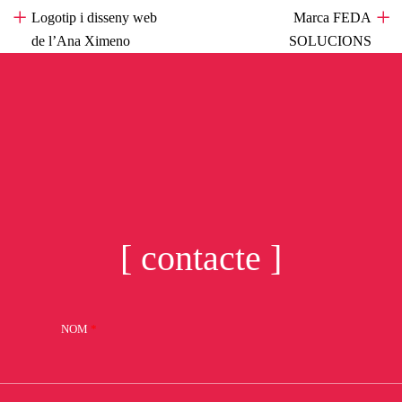
Logotip i disseny web
«
Marca FEDA
de l’Ana Ximeno
»
SOLUCIONS
[ contacte ]
NOM
*