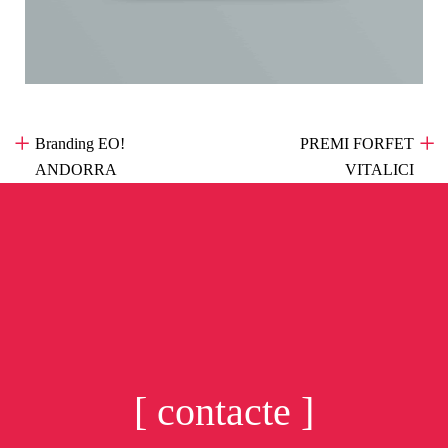
Branding EO!
«
PREMI FORFET
ANDORRA
»
VITALICI
[ contacte ]