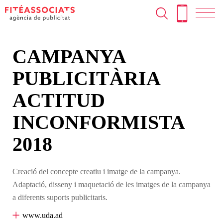
T
Skip
to
N
content
CAMPANYA
PUBLICITÀRIA
ACTITUD
INCONFORMISTA
2018
Creació del concepte creatiu i imatge de la campanya.
Adaptació, disseny i maquetació de les imatges de la campanya
a diferents suports publicitaris.
www.uda.ad