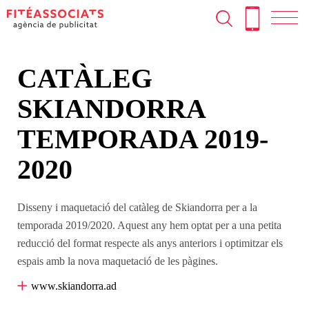
T
Skip
to
N
content
CATÀLEG
SKIANDORRA
TEMPORADA 2019-
2020
Disseny i maquetació del catàleg de Skiandorra per a la
temporada 2019/2020. Aquest any hem optat per a una petita
reducció del format respecte als anys anteriors i optimitzar els
espais amb la nova maquetació de les pàgines.
www.skiandorra.ad